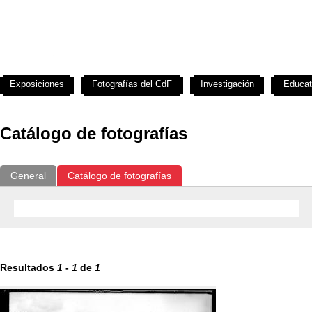
Exposiciones
Fotografías del CdF
Investigación
Educat
Catálogo de fotografías
General
Catálogo de fotografías
Resultados
1
-
1
de
1