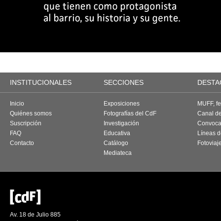
INSTITUCIONALES
SECCIONES
DESTA
Inicio
Exposiciones
MUFF, fes
Quiénes somos
Fotografías del CdF
Canal d
Suscripción
Investigación
Convoca
FAQ
Educativa
Líneas d
Contacto
Catálogo
Fotoviaj
Mediateca
Av. 18 de Julio 885