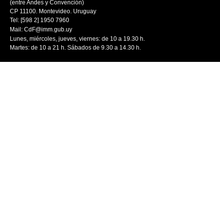
(entre Andes y Convención)
CP 11100. Montevideo. Uruguay
Tel: [598 2] 1950 7960
Mail:
CdF@imm.gub.uy
Lunes, miércoles, jueves, viernes: de 10 a 19.30 h.
Martes: de 10 a 21 h. Sábados de 9.30 a 14.30 h.