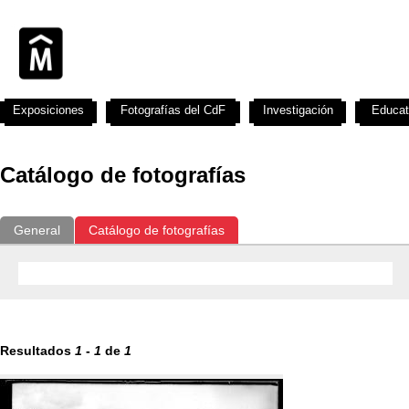
Exposiciones
Fotografías del CdF
Investigación
Educat
Catálogo de fotografías
General
Catálogo de fotografías
Resultados
1
-
1
de
1