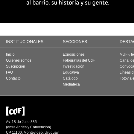
INSTITUCIONALES
SECCIONES
DESTA
Inicio
Exposiciones
MUFF, fes
Quiénes somos
Fotografías del CdF
Canal d
Suscripción
Investigación
Convoca
FAQ
Educativa
Líneas d
Contacto
Catálogo
Fotoviaj
Mediateca
Av. 18 de Julio 885
(entre Andes y Convención)
CP 11100. Montevideo. Uruguay