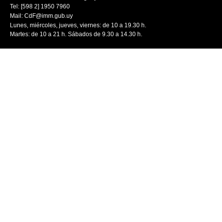
Tel: [598 2] 1950 7960
Mail:
CdF@imm.gub.uy
Lunes, miércoles, jueves, viernes: de 10 a 19.30 h.
Martes: de 10 a 21 h. Sábados de 9.30 a 14.30 h.