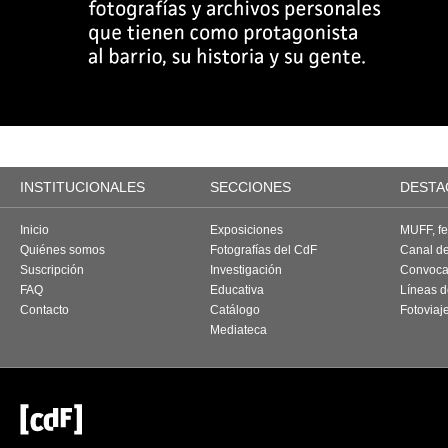
INSTITUCIONALES
SECCIONES
DESTA
Inicio
Exposiciones
MUFF, fes
Quiénes somos
Fotografías del CdF
Canal d
Suscripción
Investigación
Convoca
FAQ
Educativa
Líneas d
Contacto
Catálogo
Fotoviaj
Mediateca