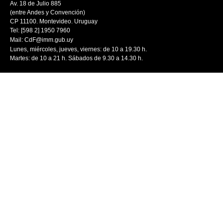
Av. 18 de Julio 885
(entre Andes y Convención)
CP 11100. Montevideo. Uruguay
Tel: [598 2] 1950 7960
Mail:
CdF@imm.gub.uy
Lunes, miércoles, jueves, viernes: de 10 a 19.30 h.
Martes: de 10 a 21 h. Sábados de 9.30 a 14.30 h.