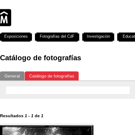
Exposiciones
Fotografías del CdF
Investigación
Educat
Catálogo de fotografías
General
Catálogo de fotografías
Resultados
1
-
1
de
1