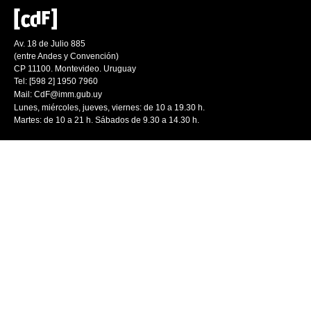
Av. 18 de Julio 885
(entre Andes y Convención)
CP 11100. Montevideo. Uruguay
Tel: [598 2] 1950 7960
Mail:
CdF@imm.gub.uy
Lunes, miércoles, jueves, viernes: de 10 a 19.30 h.
Martes: de 10 a 21 h. Sábados de 9.30 a 14.30 h.