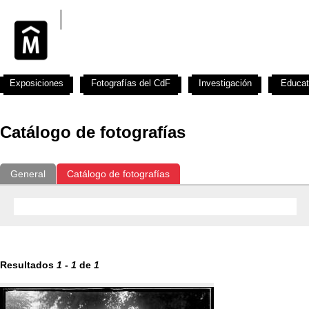
Exposiciones
Fotografías del CdF
Investigación
Educat
Catálogo de fotografías
General
Catálogo de fotografías
Resultados
1
-
1
de
1