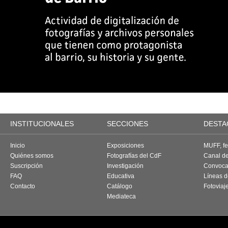
INSTITUCIONALES
SECCIONES
DESTA
Inicio
Exposiciones
MUFF, fes
Quiénes somos
Fotografías del CdF
Canal d
Suscripción
Investigación
Convoca
FAQ
Educativa
Líneas d
Contacto
Catálogo
Fotoviaj
Mediateca