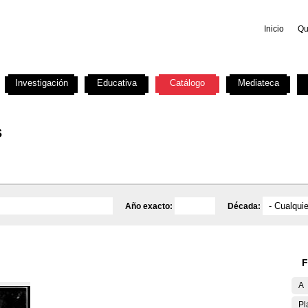
Inicio
Qu
Investigación
Educativa
Catálogo
Mediateca
s
Año exacto:
Década:
F
A
Pl