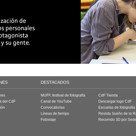
NES
DESTACADOS
nes
MUFF, festival de fotografía
CdF Tienda
as del CdF
Canal de YouTube
Descargar logo CdF
ión
Convocatorias
Escuelas de fotografía
Líneas de tiempo
Revista Sueño de la 
Fotoviaje
Recorrido 3D por Sed
a