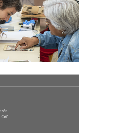
Razón
e CdF