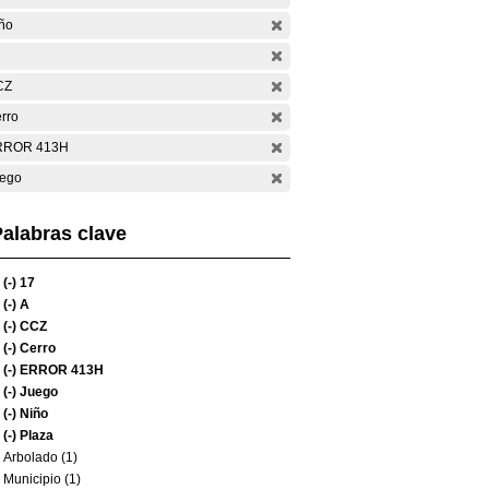
ño
CZ
rro
RROR 413H
ego
alabras clave
(-)
17
(-)
A
(-)
CCZ
(-)
Cerro
(-)
ERROR 413H
(-)
Juego
(-)
Niño
(-)
Plaza
Arbolado (1)
Municipio (1)