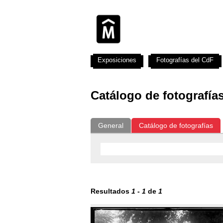
Exposiciones
Fotografías del CdF
Catálogo de fotografía
General
Catálogo de fotografías
Resultados
1
-
1
de
1