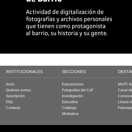
INSTITUCIONALES
SECCIONES
DESTA
Inicio
Exposiciones
MUFF, fes
Quiénes somos
Fotografías del CdF
Canal d
Suscripción
Investigación
Convoca
FAQ
Educativa
Líneas d
Contacto
Catálogo
Fotoviaj
Mediateca