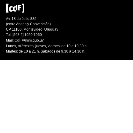
Av. 18 de Julio 885
(entre Andes y Convención)
CP 11100. Montevideo. Uruguay
Tel: [598 2] 1950 7960
Mail:
CdF@imm.gub.uy
Lunes, miércoles, jueves, viernes: de 10 a 19.30 h.
Martes: de 10 a 21 h. Sábados de 9.30 a 14.30 h.