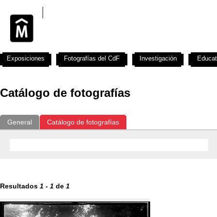
Exposiciones
Fotografías del CdF
Investigación
Educat
Catálogo de fotografías
General
Catálogo de fotografías
Resultados
1
-
1
de
1