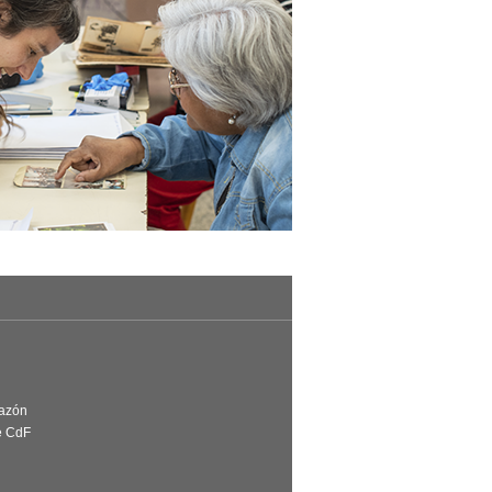
Razón
e CdF