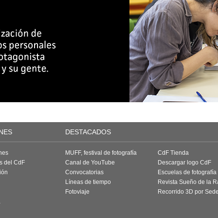
NES
DESTACADOS
nes
MUFF, festival de fotografía
CdF Tienda
as del CdF
Canal de YouTube
Descargar logo CdF
ión
Convocatorias
Escuelas de fotografía
Líneas de tiempo
Revista Sueño de la 
Fotoviaje
Recorrido 3D por Sed
a