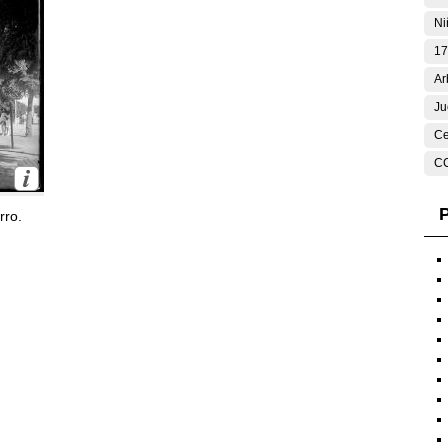
Ni
17
Ar
Ju
Ce
C
P
rro.