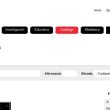
Inicio
Qu
Investigación
Educativa
Catálogo
Mediateca
s
Año exacto:
Década:
F
A
Pl