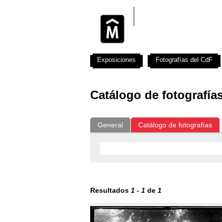
Exposiciones
Fotografías del CdF
Catálogo de fotografía
General
Catálogo de fotografías
Resultados
1
-
1
de
1