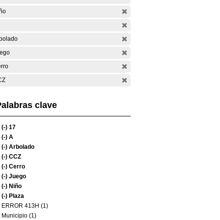
ño
bolado
ego
rro
CZ
alabras clave
(-)
17
(-)
A
(-)
Arbolado
(-)
CCZ
(-)
Cerro
(-)
Juego
(-)
Niño
(-)
Plaza
ERROR 413H (1)
Municipio (1)