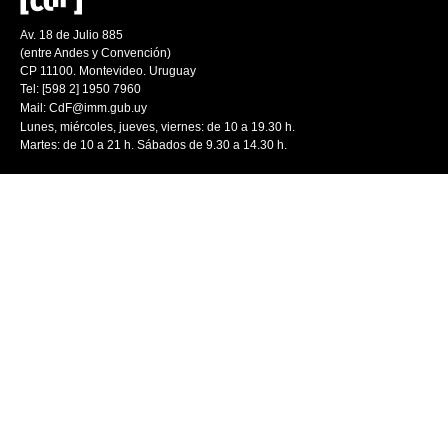
Av. 18 de Julio 885
(entre Andes y Convención)
CP 11100. Montevideo. Uruguay
Tel: [598 2] 1950 7960
Mail:
CdF@imm.gub.uy
Lunes, miércoles, jueves, viernes: de 10 a 19.30 h.
Martes: de 10 a 21 h. Sábados de 9.30 a 14.30 h.