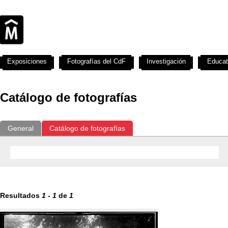
Exposiciones
Fotografías del CdF
Investigación
Educat
Catálogo de fotografías
General
Catálogo de fotografías
Resultados
1
-
1
de
1