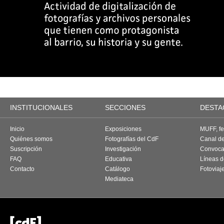
INSTITUCIONALES
SECCIONES
DESTA
Inicio
Exposiciones
MUFF, fes
Quiénes somos
Fotografías del CdF
Canal d
Suscripción
Investigación
Convoca
FAQ
Educativa
Líneas d
Contacto
Catálogo
Fotoviaj
Mediateca