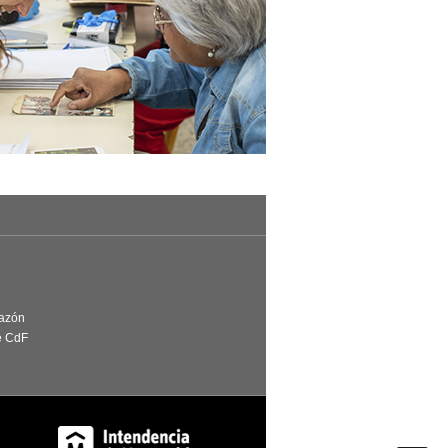
Razón
e CdF