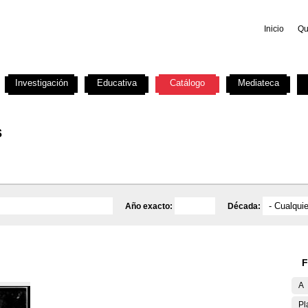
Inicio
Qu
Investigación
Educativa
Catálogo
Mediateca
s
Año exacto:
Década:
F
A
Pl