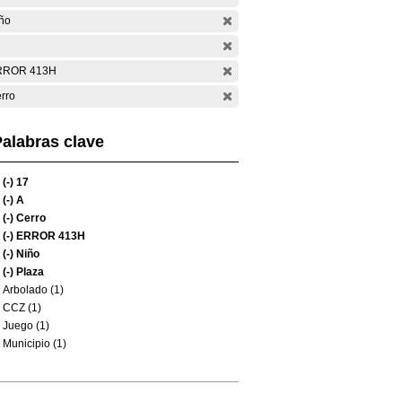
ño
RROR 413H
rro
alabras clave
(-)
17
(-)
A
(-)
Cerro
(-)
ERROR 413H
(-)
Niño
(-)
Plaza
Arbolado (1)
CCZ (1)
Juego (1)
Municipio (1)