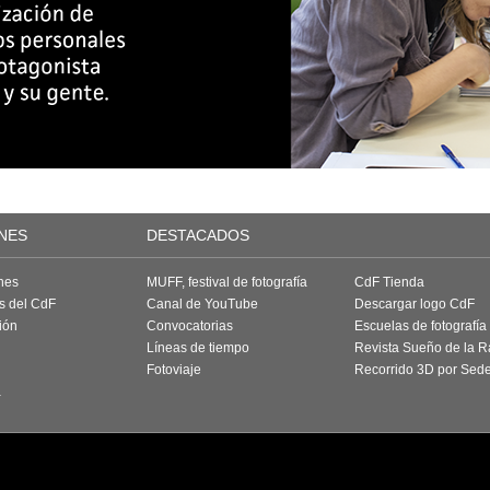
NES
DESTACADOS
nes
MUFF, festival de fotografía
CdF Tienda
as del CdF
Canal de YouTube
Descargar logo CdF
ión
Convocatorias
Escuelas de fotografía
Líneas de tiempo
Revista Sueño de la 
Fotoviaje
Recorrido 3D por Sed
a