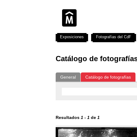
Exposiciones
Fotografías del CdF
Catálogo de fotografía
General
Catálogo de fotografías
Resultados
1
-
1
de
1