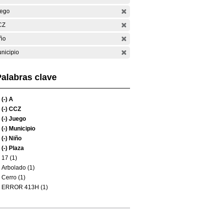
ego
CZ
ño
nicipio
alabras clave
(-)
A
(-)
CCZ
(-)
Juego
(-)
Municipio
(-)
Niño
(-)
Plaza
17 (1)
Arbolado (1)
Cerro (1)
ERROR 413H (1)