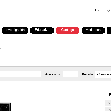
Inicio
Qu
Investigación
Educativa
Catálogo
Mediateca
s
Año exacto:
Década:
F
A
Pl