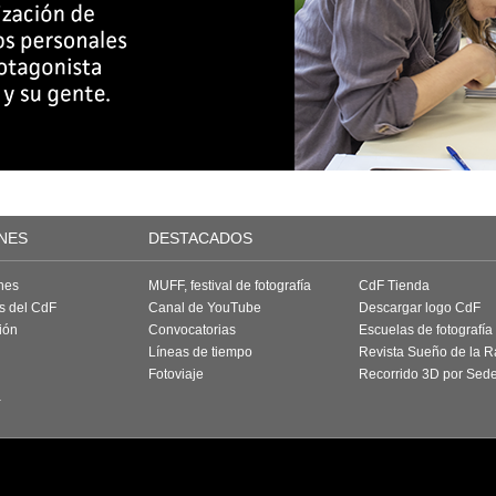
NES
DESTACADOS
nes
MUFF, festival de fotografía
CdF Tienda
as del CdF
Canal de YouTube
Descargar logo CdF
ión
Convocatorias
Escuelas de fotografía
Líneas de tiempo
Revista Sueño de la 
Fotoviaje
Recorrido 3D por Sed
a