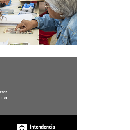
Razón
e CdF