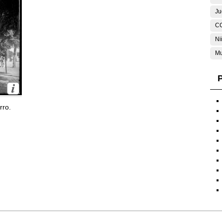
Ju
C
Ni
Mu
P
rro.