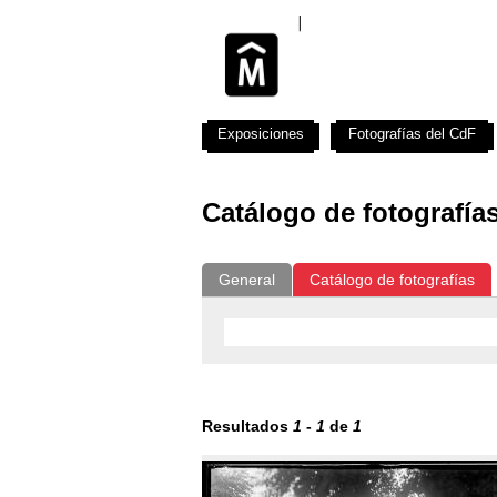
Exposiciones
Fotografías del CdF
Catálogo de fotografía
General
Catálogo de fotografías
Resultados
1
-
1
de
1