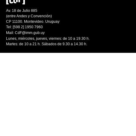
Av. 18 de Julio 885
(entre Andes y Convención)
CP 11100. Montevideo. Uruguay
Tel: [598 2] 1950 7960
Mail:
CdF@imm.gub.uy
Lunes, miércoles, jueves, viernes: de 10 a 19.30 h.
Martes: de 10 a 21 h. Sábados de 9.30 a 14.30 h.