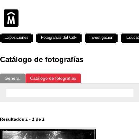
Exposiciones
Fotografías del CdF
Investigación
Educat
Catálogo de fotografías
General
Catálogo de fotografías
Resultados
1
-
1
de
1