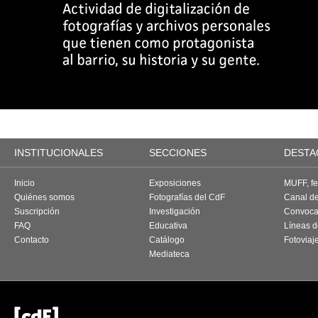
INSTITUCIONALES
SECCIONES
DESTA
Inicio
Exposiciones
MUFF, fes
Quiénes somos
Fotografías del CdF
Canal d
Suscripción
Investigación
Convoca
FAQ
Educativa
Líneas d
Contacto
Catálogo
Fotoviaj
Mediateca