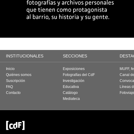
INSTITUCIONALES
SECCIONES
DESTA
Inicio
Exposiciones
MUFF, fes
Quiénes somos
Fotografías del CdF
Canal d
Suscripción
Investigación
Convoca
FAQ
Educativa
Líneas d
Contacto
Catálogo
Fotoviaj
Mediateca