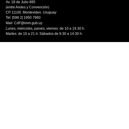
Av. 18 de Julio 885
(entre Andes y Convención)
CP 11100. Montevideo. Uruguay
Tel: [598 2] 1950 7960
Mail:
CdF@imm.gub.uy
Lunes, miércoles, jueves, viernes: de 10 a 19.30 h.
Martes: de 10 a 21 h. Sábados de 9.30 a 14.30 h.