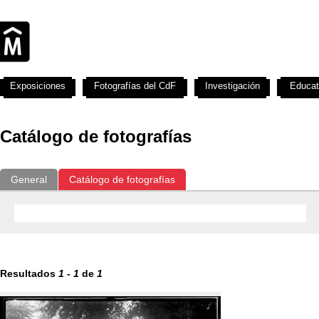
Exposiciones
Fotografías del CdF
Investigación
Educat
Catálogo de fotografías
General
Catálogo de fotografías
Resultados
1
-
1
de
1