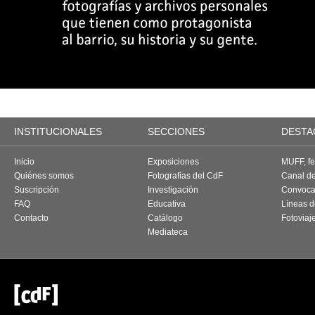
INSTITUCIONALES
SECCIONES
DESTA
Inicio
Exposiciones
MUFF, fes
Quiénes somos
Fotografías del CdF
Canal d
Suscripción
Investigación
Convoca
FAQ
Educativa
Líneas d
Contacto
Catálogo
Fotoviaj
Mediateca