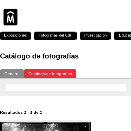
Exposiciones
Fotografías del CdF
Investigación
Educat
Catálogo de fotografías
General
Catálogo de fotografías
Resultados
1
-
1
de
1