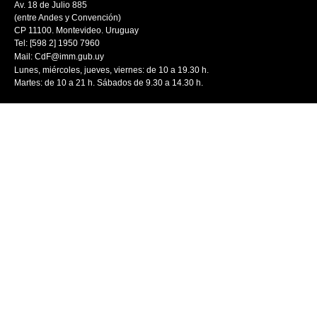
Av. 18 de Julio 885
(entre Andes y Convención)
CP 11100. Montevideo. Uruguay
Tel: [598 2] 1950 7960
Mail:
CdF@imm.gub.uy
Lunes, miércoles, jueves, viernes: de 10 a 19.30 h.
Martes: de 10 a 21 h. Sábados de 9.30 a 14.30 h.