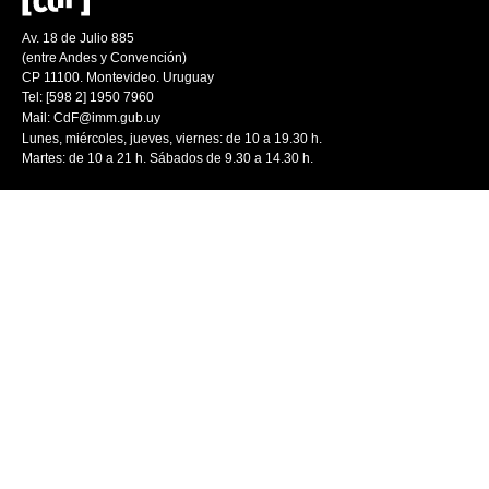
Av. 18 de Julio 885
(entre Andes y Convención)
CP 11100. Montevideo. Uruguay
Tel: [598 2] 1950 7960
Mail:
CdF@imm.gub.uy
Lunes, miércoles, jueves, viernes: de 10 a 19.30 h.
Martes: de 10 a 21 h. Sábados de 9.30 a 14.30 h.