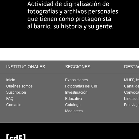
INSTITUCIONALES
SECCIONES
DESTA
Inicio
Exposiciones
MUFF, fes
Quiénes somos
Fotografías del CdF
Canal d
Suscripción
Investigación
Convoca
FAQ
Educativa
Líneas d
Contacto
Catálogo
Fotoviaj
Mediateca