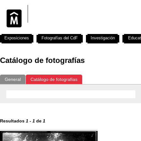
Exposiciones
Fotografías del CdF
Investigación
Educat
Catálogo de fotografías
General
Catálogo de fotografías
Resultados
1
-
1
de
1