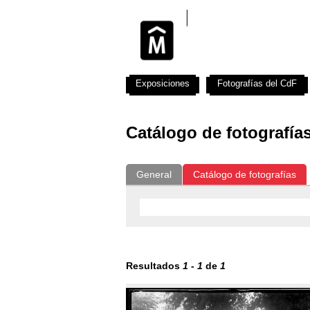
Exposiciones
Fotografías del CdF
Catálogo de fotografía
General
Catálogo de fotografías
Resultados
1
-
1
de
1