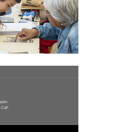
Razón
e CdF