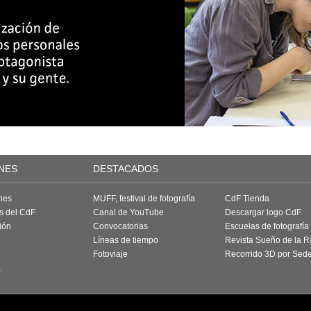
NES
DESTACADOS
nes
MUFF, festival de fotografía
CdF Tienda
as del CdF
Canal de YouTube
Descargar logo CdF
ión
Convocatorias
Escuelas de fotografía
Líneas de tiempo
Revista Sueño de la 
Fotoviaje
Recorrido 3D por Sed
a