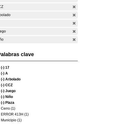
CZ
bolado
ego
ño
alabras clave
(-)
17
(-)
A
(-)
Arbolado
(-)
CCZ
(-)
Juego
(-)
Niño
(-)
Plaza
Cerro (1)
ERROR 413H (1)
Municipio (1)