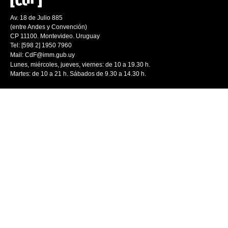
Av. 18 de Julio 885
(entre Andes y Convención)
CP 11100. Montevideo. Uruguay
Tel: [598 2] 1950 7960
Mail:
CdF@imm.gub.uy
Lunes, miércoles, jueves, viernes: de 10 a 19.30 h.
Martes: de 10 a 21 h. Sábados de 9.30 a 14.30 h.