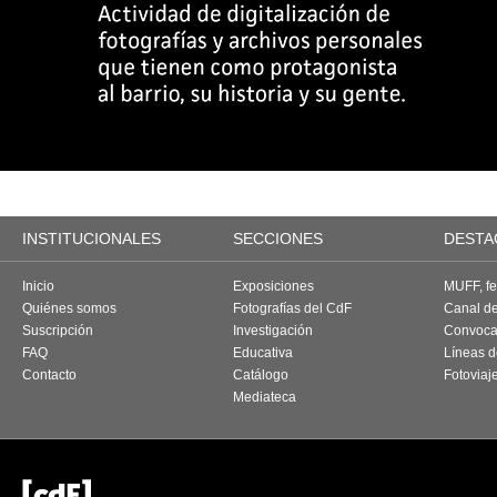
INSTITUCIONALES
SECCIONES
DESTA
Inicio
Exposiciones
MUFF, fes
Quiénes somos
Fotografías del CdF
Canal d
Suscripción
Investigación
Convoca
FAQ
Educativa
Líneas d
Contacto
Catálogo
Fotoviaj
Mediateca