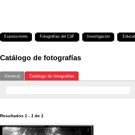
Exposiciones
Fotografías del CdF
Investigación
Educat
Catálogo de fotografías
General
Catálogo de fotografías
Resultados
1
-
1
de
1