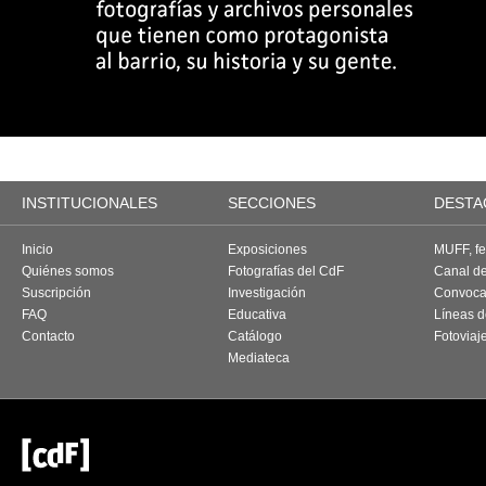
INSTITUCIONALES
SECCIONES
DESTA
Inicio
Exposiciones
MUFF, fes
Quiénes somos
Fotografías del CdF
Canal d
Suscripción
Investigación
Convoca
FAQ
Educativa
Líneas d
Contacto
Catálogo
Fotoviaj
Mediateca