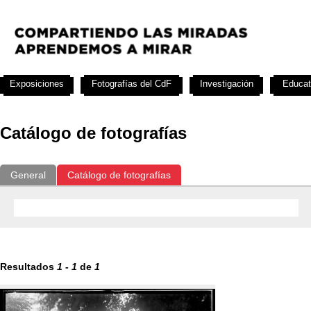
Exposiciones
Fotografías del CdF
Investigación
Educat
Catálogo de fotografías
General
Catálogo de fotografías
Resultados
1
-
1
de
1