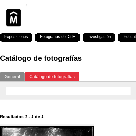
Exposiciones
Fotografías del CdF
Investigación
Educat
Catálogo de fotografías
General
Catálogo de fotografías
Resultados
1
-
1
de
1