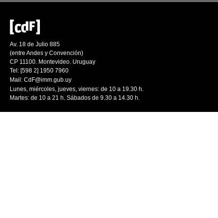
Av. 18 de Julio 885
(entre Andes y Convención)
CP 11100. Montevideo. Uruguay
Tel: [598 2] 1950 7960
Mail:
CdF@imm.gub.uy
Lunes, miércoles, jueves, viernes: de 10 a 19.30 h.
Martes: de 10 a 21 h. Sábados de 9.30 a 14.30 h.