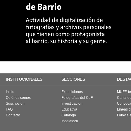
INSTITUCIONALES
SECCIONES
DESTA
Inicio
Exposiciones
MUFF, fes
Quiénes somos
Fotografías del CdF
Canal d
Suscripción
Investigación
Convoca
FAQ
Educativa
Líneas d
Contacto
Catálogo
Fotoviaj
Mediateca