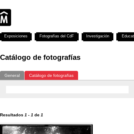
Exposiciones
Fotografías del CdF
Investigación
Educat
Catálogo de fotografías
General
Catálogo de fotografías
Resultados
1
-
1
de
1