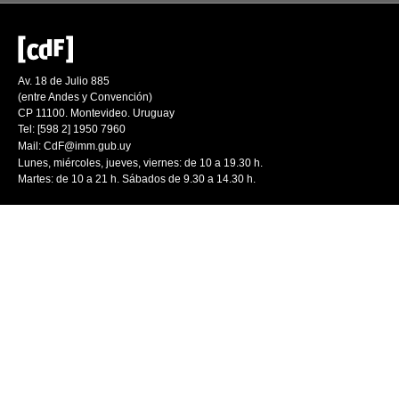
Av. 18 de Julio 885
(entre Andes y Convención)
CP 11100. Montevideo. Uruguay
Tel: [598 2] 1950 7960
Mail:
CdF@imm.gub.uy
Lunes, miércoles, jueves, viernes: de 10 a 19.30 h.
Martes: de 10 a 21 h. Sábados de 9.30 a 14.30 h.