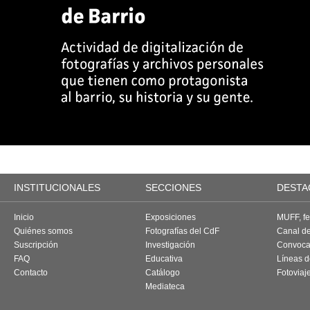
INSTITUCIONALES
SECCIONES
DESTA
Inicio
Exposiciones
MUFF, fes
Quiénes somos
Fotografías del CdF
Canal d
Suscripción
Investigación
Convoca
FAQ
Educativa
Líneas d
Contacto
Catálogo
Fotoviaj
Mediateca