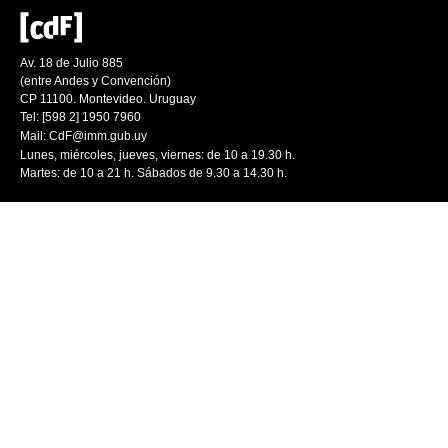
Av. 18 de Julio 885
(entre Andes y Convención)
CP 11100. Montevideo. Uruguay
Tel: [598 2] 1950 7960
Mail:
CdF@imm.gub.uy
Lunes, miércoles, jueves, viernes: de 10 a 19.30 h.
Martes: de 10 a 21 h. Sábados de 9.30 a 14.30 h.