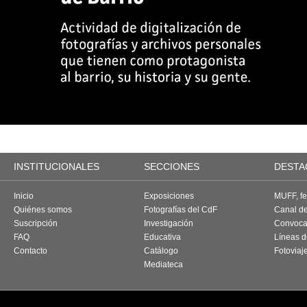
INSTITUCIONALES
SECCIONES
DESTA
Inicio
Exposiciones
MUFF, fes
Quiénes somos
Fotografías del CdF
Canal d
Suscripción
Investigación
Convoca
FAQ
Educativa
Líneas d
Contacto
Catálogo
Fotoviaj
Mediateca