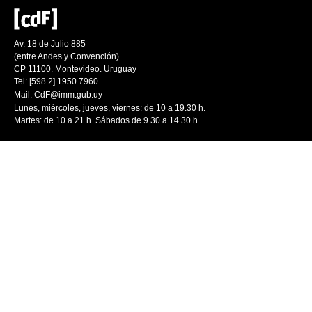
Av. 18 de Julio 885
(entre Andes y Convención)
CP 11100. Montevideo. Uruguay
Tel: [598 2] 1950 7960
Mail:
CdF@imm.gub.uy
Lunes, miércoles, jueves, viernes: de 10 a 19.30 h.
Martes: de 10 a 21 h. Sábados de 9.30 a 14.30 h.