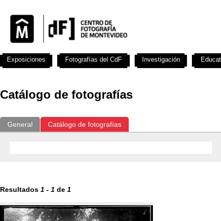
Exposiciones
Fotografías del CdF
Investigación
Educat
Catálogo de fotografías
General
Catálogo de fotografías
Resultados
1
-
1
de
1