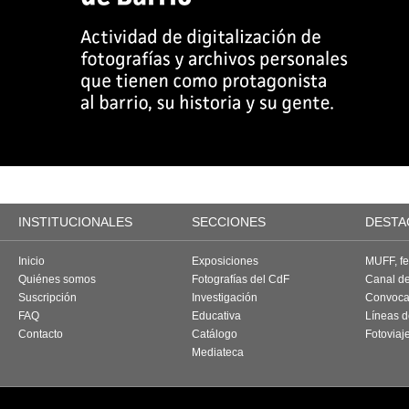
INSTITUCIONALES
SECCIONES
DESTA
Inicio
Exposiciones
MUFF, fes
Quiénes somos
Fotografías del CdF
Canal d
Suscripción
Investigación
Convoca
FAQ
Educativa
Líneas d
Contacto
Catálogo
Fotoviaj
Mediateca