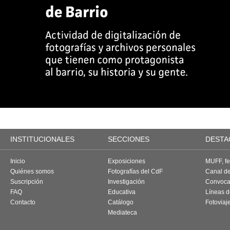
INSTITUCIONALES
SECCIONES
DESTA
Inicio
Exposiciones
MUFF, fes
Quiénes somos
Fotografías del CdF
Canal d
Suscripción
Investigación
Convoca
FAQ
Educativa
Líneas d
Contacto
Catálogo
Fotoviaj
Mediateca