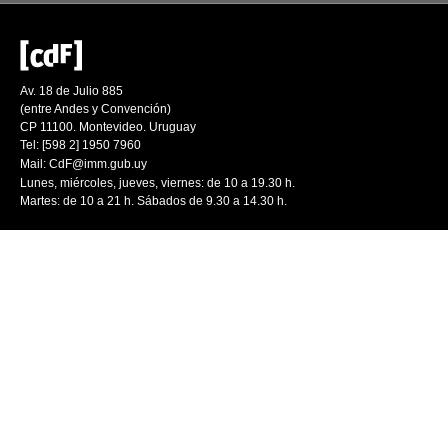
Av. 18 de Julio 885
(entre Andes y Convención)
CP 11100. Montevideo. Uruguay
Tel: [598 2] 1950 7960
Mail:
CdF@imm.gub.uy
Lunes, miércoles, jueves, viernes: de 10 a 19.30 h.
Martes: de 10 a 21 h. Sábados de 9.30 a 14.30 h.