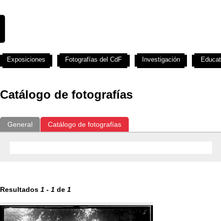
Exposiciones
Fotografías del CdF
Investigación
Educat
Catálogo de fotografías
General
Catálogo de fotografías
Resultados
1
-
1
de
1