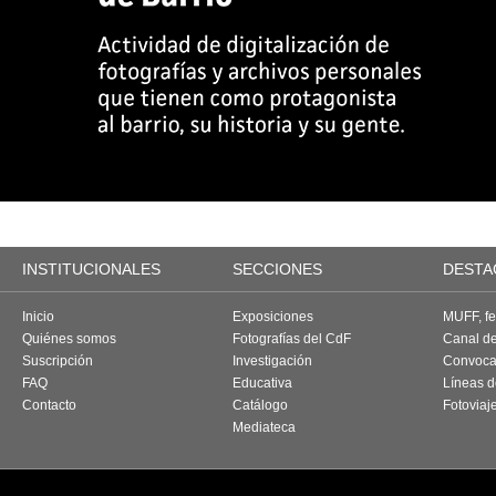
INSTITUCIONALES
SECCIONES
DESTA
Inicio
Exposiciones
MUFF, fes
Quiénes somos
Fotografías del CdF
Canal d
Suscripción
Investigación
Convoca
FAQ
Educativa
Líneas d
Contacto
Catálogo
Fotoviaj
Mediateca