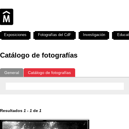
Exposiciones
Fotografías del CdF
Investigación
Educat
Catálogo de fotografías
General
Catálogo de fotografías
Resultados
1
-
1
de
1