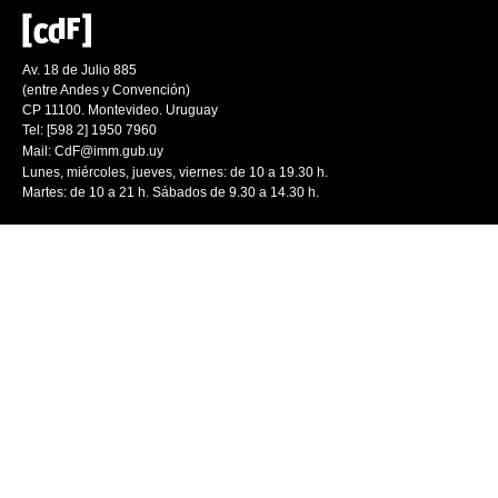
Av. 18 de Julio 885
(entre Andes y Convención)
CP 11100. Montevideo. Uruguay
Tel: [598 2] 1950 7960
Mail:
CdF@imm.gub.uy
Lunes, miércoles, jueves, viernes: de 10 a 19.30 h.
Martes: de 10 a 21 h. Sábados de 9.30 a 14.30 h.