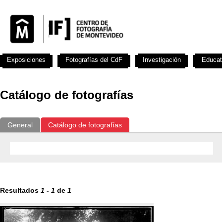
Exposiciones
Fotografías del CdF
Investigación
Educat
Catálogo de fotografías
General
Catálogo de fotografías
Resultados
1
-
1
de
1