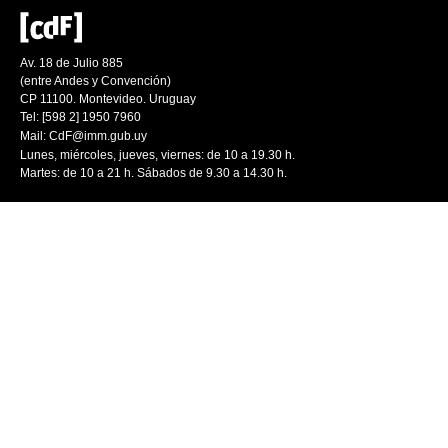
Av. 18 de Julio 885
(entre Andes y Convención)
CP 11100. Montevideo. Uruguay
Tel: [598 2] 1950 7960
Mail:
CdF@imm.gub.uy
Lunes, miércoles, jueves, viernes: de 10 a 19.30 h.
Martes: de 10 a 21 h. Sábados de 9.30 a 14.30 h.