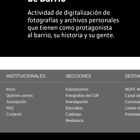
INSTITUCIONALES
SECCIONES
DESTA
Inicio
Exposiciones
MUFF, fes
Quiénes somos
Fotografías del CdF
Canal d
Suscripción
Investigación
Convoca
FAQ
Educativa
Líneas d
Contacto
Catálogo
Fotoviaj
Mediateca