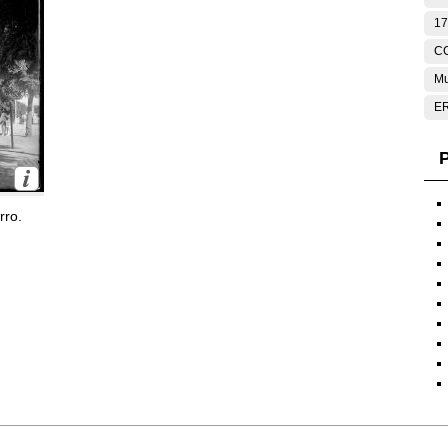
17
C
Mu
E
P
rro.