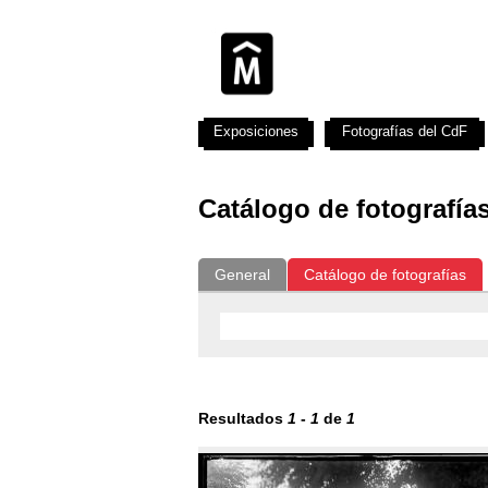
Exposiciones
Fotografías del CdF
Catálogo de fotografía
General
Catálogo de fotografías
Resultados
1
-
1
de
1