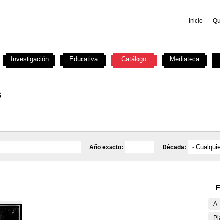
Inicio
Qu
Investigación
Educativa
Catálogo
Mediateca
s
Año exacto:
Década:
F
A
Pl