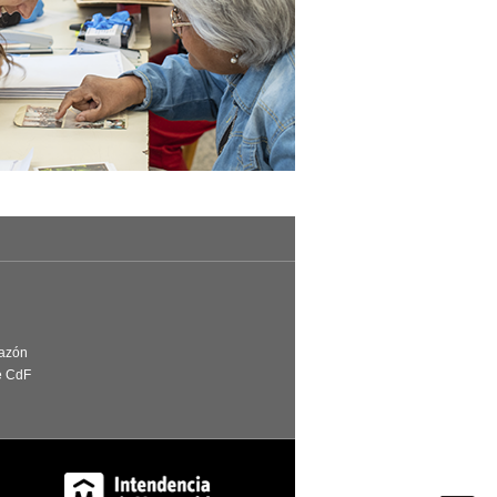
Razón
e CdF