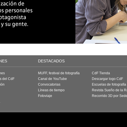
NES
DESTACADOS
nes
MUFF, festival de fotografía
CdF Tienda
as del CdF
Canal de YouTube
Descargar logo CdF
ión
Convocatorias
Escuelas de fotografía
Líneas de tiempo
Revista Sueño de la 
Fotoviaje
Recorrido 3D por Sed
a