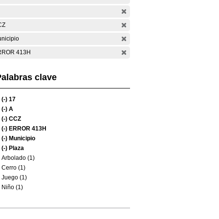
CZ
nicipio
RROR 413H
alabras clave
(-)
17
(-)
A
(-)
CCZ
(-)
ERROR 413H
(-)
Municipio
(-)
Plaza
Arbolado (1)
Cerro (1)
Juego (1)
Niño (1)