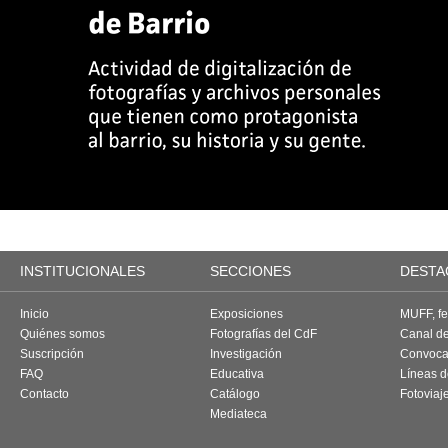
INSTITUCIONALES
SECCIONES
DESTA
Inicio
Exposiciones
MUFF, fes
Quiénes somos
Fotografías del CdF
Canal d
Suscripción
Investigación
Convoca
FAQ
Educativa
Líneas d
Contacto
Catálogo
Fotoviaj
Mediateca