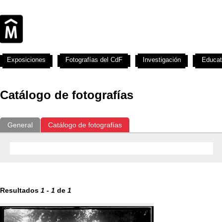
Exposiciones
Fotografías del CdF
Investigación
Educat
Catálogo de fotografías
General
Catálogo de fotografías
Resultados
1
-
1
de
1