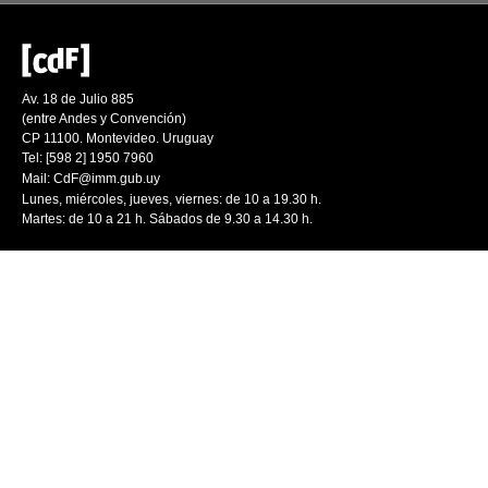
Av. 18 de Julio 885
(entre Andes y Convención)
CP 11100. Montevideo. Uruguay
Tel: [598 2] 1950 7960
Mail:
CdF@imm.gub.uy
Lunes, miércoles, jueves, viernes: de 10 a 19.30 h.
Martes: de 10 a 21 h. Sábados de 9.30 a 14.30 h.