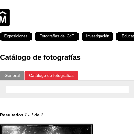
Exposiciones
Fotografías del CdF
Investigación
Educat
Catálogo de fotografías
General
Catálogo de fotografías
Resultados
1
-
1
de
1