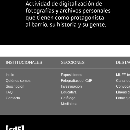
INSTITUCIONALES
SECCIONES
DESTA
Inicio
Exposiciones
MUFF, fes
Quiénes somos
Fotografías del CdF
Canal d
Suscripción
Investigación
Convoca
FAQ
Educativa
Líneas d
Contacto
Catálogo
Fotoviaj
Mediateca