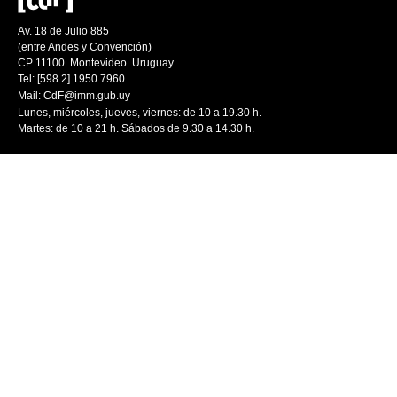
Av. 18 de Julio 885
(entre Andes y Convención)
CP 11100. Montevideo. Uruguay
Tel: [598 2] 1950 7960
Mail:
CdF@imm.gub.uy
Lunes, miércoles, jueves, viernes: de 10 a 19.30 h.
Martes: de 10 a 21 h. Sábados de 9.30 a 14.30 h.