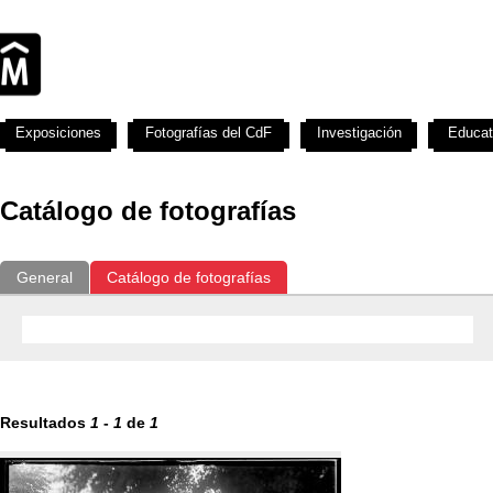
Exposiciones
Fotografías del CdF
Investigación
Educat
Catálogo de fotografías
General
Catálogo de fotografías
Resultados
1
-
1
de
1