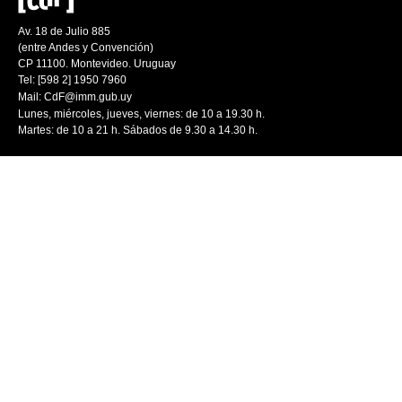
Av. 18 de Julio 885
(entre Andes y Convención)
CP 11100. Montevideo. Uruguay
Tel: [598 2] 1950 7960
Mail:
CdF@imm.gub.uy
Lunes, miércoles, jueves, viernes: de 10 a 19.30 h.
Martes: de 10 a 21 h. Sábados de 9.30 a 14.30 h.