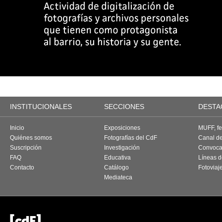
INSTITUCIONALES
SECCIONES
DESTA
Inicio
Exposiciones
MUFF, fes
Quiénes somos
Fotografías del CdF
Canal d
Suscripción
Investigación
Convoca
FAQ
Educativa
Líneas d
Contacto
Catálogo
Fotoviaj
Mediateca