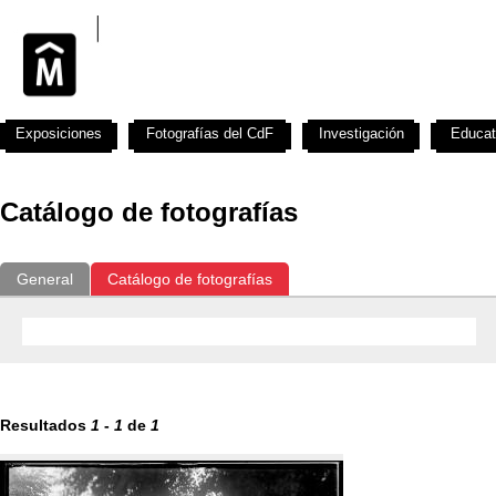
Exposiciones
Fotografías del CdF
Investigación
Educat
Catálogo de fotografías
General
Catálogo de fotografías
Resultados
1
-
1
de
1