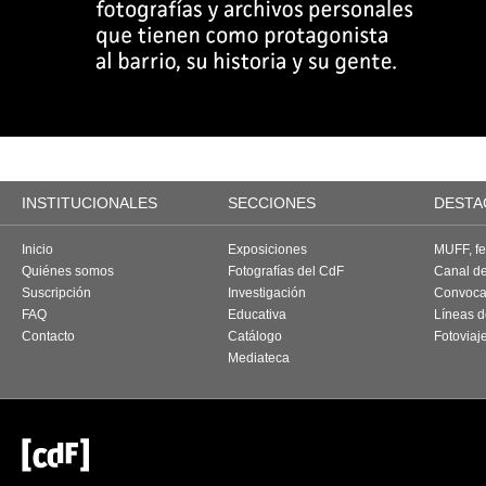
INSTITUCIONALES
SECCIONES
DESTA
Inicio
Exposiciones
MUFF, fes
Quiénes somos
Fotografías del CdF
Canal d
Suscripción
Investigación
Convoca
FAQ
Educativa
Líneas d
Contacto
Catálogo
Fotoviaj
Mediateca