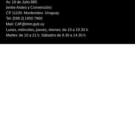
Av. 18 de Julio 885
(entre Andes y Convención)
CP 11100. Montevideo. Uruguay
Tel: [598 2] 1950 7960
Mail:
CdF@imm.gub.uy
Lunes, miércoles, jueves, viernes: de 10 a 19.30 h.
Martes: de 10 a 21 h. Sábados de 9.30 a 14.30 h.