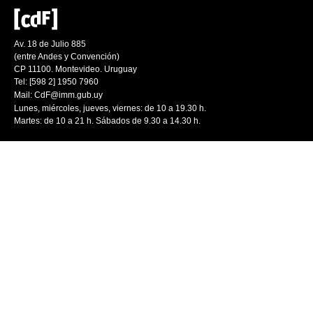
Av. 18 de Julio 885
(entre Andes y Convención)
CP 11100. Montevideo. Uruguay
Tel: [598 2] 1950 7960
Mail:
CdF@imm.gub.uy
Lunes, miércoles, jueves, viernes: de 10 a 19.30 h.
Martes: de 10 a 21 h. Sábados de 9.30 a 14.30 h.