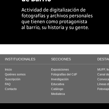
INSTITUCIONALES
SECCIONES
DESTA
Inicio
Exposiciones
MUFF, fes
Quiénes somos
Fotografías del CdF
Canal d
Suscripción
Investigación
Convoca
FAQ
Educativa
Líneas d
Contacto
Catálogo
Fotoviaj
Mediateca