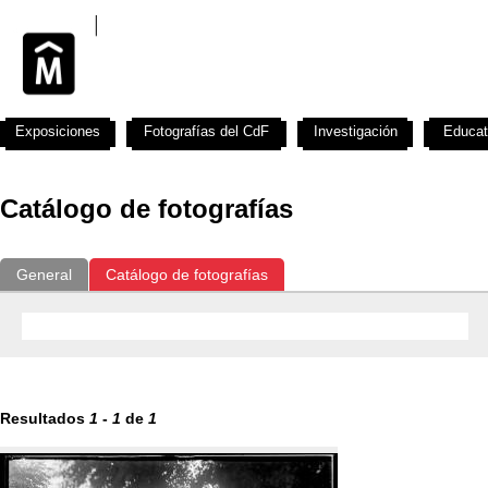
Exposiciones
Fotografías del CdF
Investigación
Educat
Catálogo de fotografías
General
Catálogo de fotografías
Resultados
1
-
1
de
1