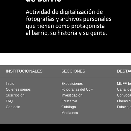
INSTITUCIONALES
SECCIONES
DESTA
Inicio
Exposiciones
MUFF, fes
Quiénes somos
Fotografías del CdF
Canal d
Suscripción
Investigación
Convoca
FAQ
Educativa
Líneas d
Contacto
Catálogo
Fotoviaj
Mediateca