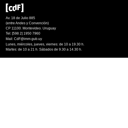
Av. 18 de Julio 885
(entre Andes y Convención)
CP 11100. Montevideo. Uruguay
Tel: [598 2] 1950 7960
Mail:
CdF@imm.gub.uy
Lunes, miércoles, jueves, viernes: de 10 a 19.30 h.
Martes: de 10 a 21 h. Sábados de 9.30 a 14.30 h.