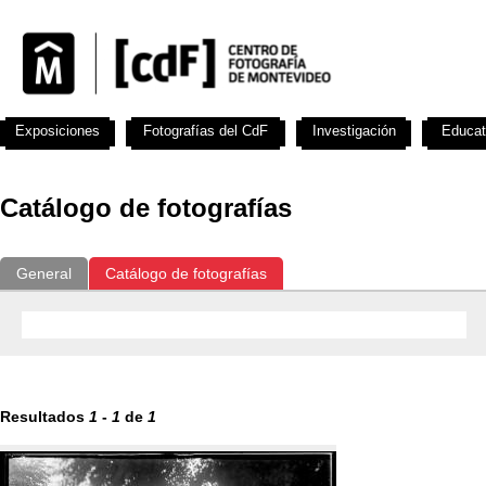
Exposiciones
Fotografías del CdF
Investigación
Educat
Catálogo de fotografías
General
Catálogo de fotografías
Resultados
1
-
1
de
1