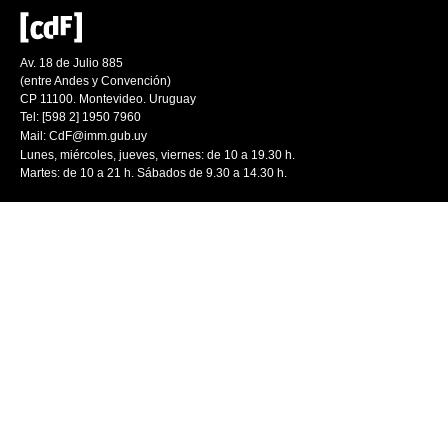
Av. 18 de Julio 885
(entre Andes y Convención)
CP 11100. Montevideo. Uruguay
Tel: [598 2] 1950 7960
Mail:
CdF@imm.gub.uy
Lunes, miércoles, jueves, viernes: de 10 a 19.30 h.
Martes: de 10 a 21 h. Sábados de 9.30 a 14.30 h.