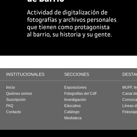
INSTITUCIONALES
SECCIONES
DESTA
Inicio
Exposiciones
MUFF, fes
Quiénes somos
Fotografías del CdF
Canal d
Suscripción
Investigación
Convoca
FAQ
Educativa
Líneas d
Contacto
Catálogo
Fotoviaj
Mediateca