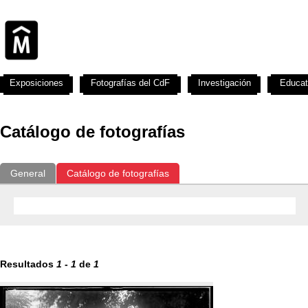
Exposiciones
Fotografías del CdF
Investigación
Educat
Catálogo de fotografías
General
Catálogo de fotografías
Resultados
1
-
1
de
1