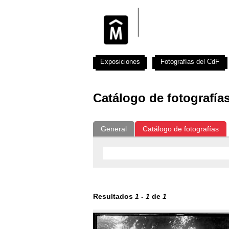
Exposiciones
Fotografías del CdF
Catálogo de fotografía
General
Catálogo de fotografías
Resultados
1
-
1
de
1