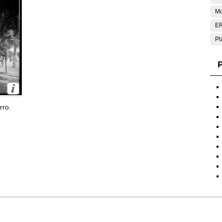
Mu
E
Pl
P
rro.