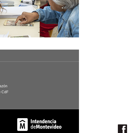
Razón
e CdF