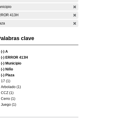
nicipio
RROR 413H
aza
alabras clave
(-)
A
(-)
ERROR 413H
(-)
Municipio
(-)
Niño
(-)
Plaza
17 (1)
Arbolado (1)
CCZ (1)
Cerro (1)
Juego (1)