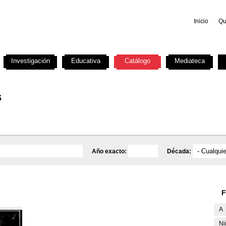
Inicio
Qu
Investigación
Educativa
Catálogo
Mediateca
s
Año exacto:
Década:
F
A
Ni