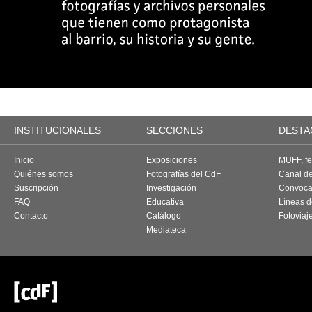
INSTITUCIONALES
SECCIONES
DESTA
Inicio
Exposiciones
MUFF, fes
Quiénes somos
Fotografías del CdF
Canal d
Suscripción
Investigación
Convoca
FAQ
Educativa
Líneas d
Contacto
Catálogo
Fotoviaj
Mediateca