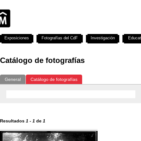
Exposiciones
Fotografías del CdF
Investigación
Educat
Catálogo de fotografías
General
Catálogo de fotografías
Resultados
1
-
1
de
1