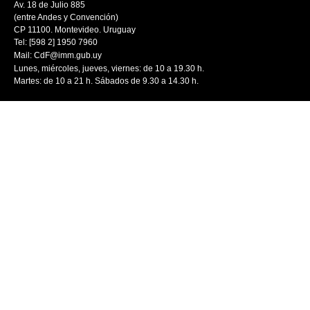
Av. 18 de Julio 885
(entre Andes y Convención)
CP 11100. Montevideo. Uruguay
Tel: [598 2] 1950 7960
Mail:
CdF@imm.gub.uy
Lunes, miércoles, jueves, viernes: de 10 a 19.30 h.
Martes: de 10 a 21 h. Sábados de 9.30 a 14.30 h.