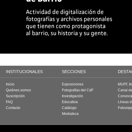
INSTITUCIONALES
SECCIONES
DESTA
Inicio
Exposiciones
MUFF, fes
Quiénes somos
Fotografías del CdF
Canal d
Suscripción
Investigación
Convoca
FAQ
Educativa
Líneas d
Contacto
Catálogo
Fotoviaj
Mediateca