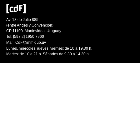
Av. 18 de Julio 885
(entre Andes y Convención)
CP 11100. Montevideo. Uruguay
Tel: [598 2] 1950 7960
Mail:
CdF@imm.gub.uy
Lunes, miércoles, jueves, viernes: de 10 a 19.30 h.
Martes: de 10 a 21 h. Sábados de 9.30 a 14.30 h.