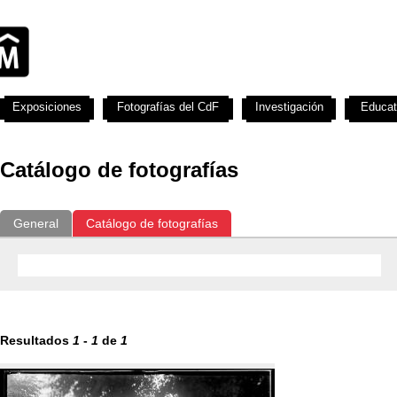
Exposiciones
Fotografías del CdF
Investigación
Educat
Catálogo de fotografías
General
Catálogo de fotografías
Resultados
1
-
1
de
1