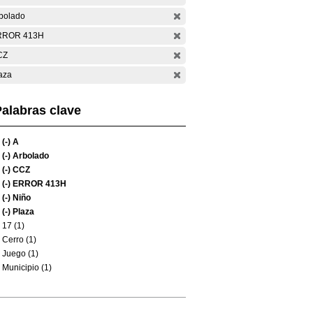
bolado
RROR 413H
CZ
aza
alabras clave
(-)
A
(-)
Arbolado
(-)
CCZ
(-)
ERROR 413H
(-)
Niño
(-)
Plaza
17 (1)
Cerro (1)
Juego (1)
Municipio (1)