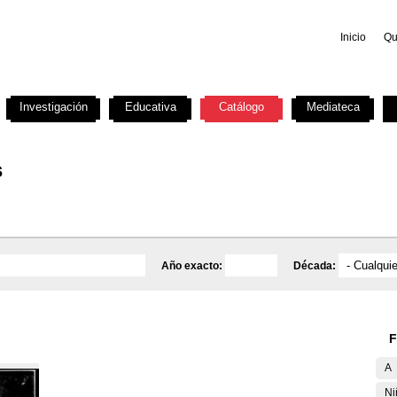
Inicio
Qu
Investigación
Educativa
Catálogo
Mediateca
s
Año exacto:
Década:
F
A
Ni