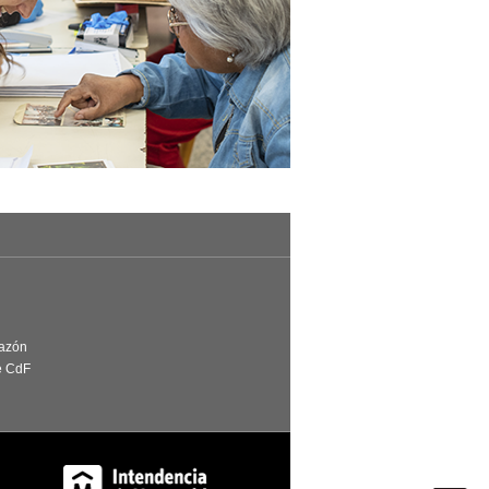
Razón
e CdF