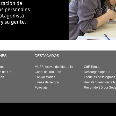
NES
DESTACADOS
nes
MUFF, festival de fotografía
CdF Tienda
as del CdF
Canal de YouTube
Descargar logo CdF
ión
Convocatorias
Escuelas de fotografía
Líneas de tiempo
Revista Sueño de la 
Fotoviaje
Recorrido 3D por Sed
a