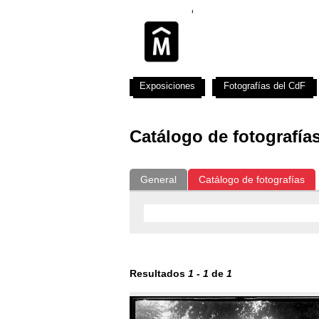
Exposiciones
Fotografías del CdF
Catálogo de fotografía
General
Catálogo de fotografías
Resultados
1
-
1
de
1