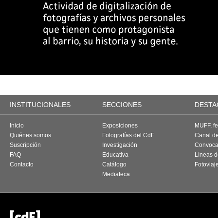
INSTITUCIONALES
SECCIONES
DESTA
Inicio
Exposiciones
MUFF, fes
Quiénes somos
Fotografías del CdF
Canal d
Suscripción
Investigación
Convoca
FAQ
Educativa
Líneas d
Contacto
Catálogo
Fotoviaj
Mediateca