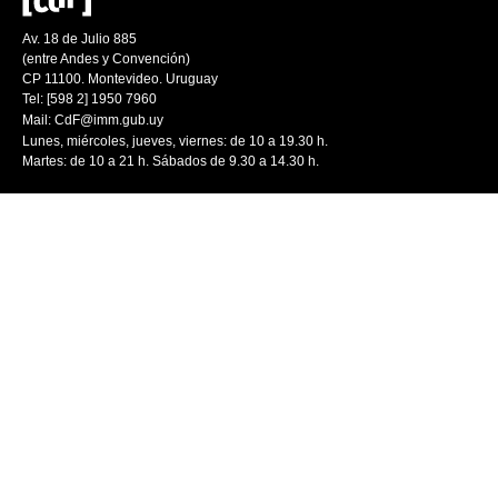
Av. 18 de Julio 885
(entre Andes y Convención)
CP 11100. Montevideo. Uruguay
Tel: [598 2] 1950 7960
Mail:
CdF@imm.gub.uy
Lunes, miércoles, jueves, viernes: de 10 a 19.30 h.
Martes: de 10 a 21 h. Sábados de 9.30 a 14.30 h.