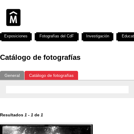
Exposiciones
Fotografías del CdF
Investigación
Educat
Catálogo de fotografías
General
Catálogo de fotografías
Resultados
1
-
1
de
1