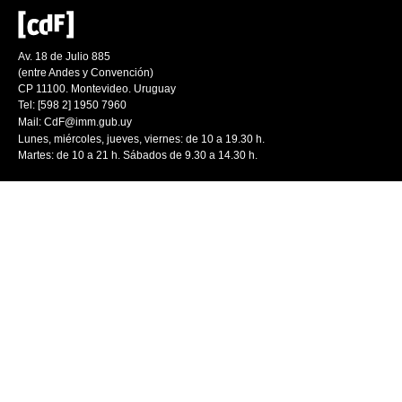
Av. 18 de Julio 885
(entre Andes y Convención)
CP 11100. Montevideo. Uruguay
Tel: [598 2] 1950 7960
Mail:
CdF@imm.gub.uy
Lunes, miércoles, jueves, viernes: de 10 a 19.30 h.
Martes: de 10 a 21 h. Sábados de 9.30 a 14.30 h.