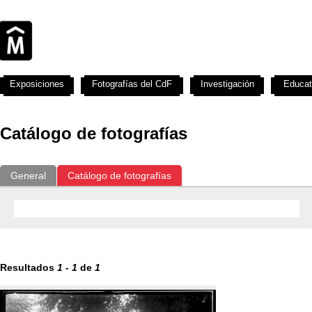
Exposiciones
Fotografías del CdF
Investigación
Educat
Catálogo de fotografías
General
Catálogo de fotografías
Resultados
1
-
1
de
1