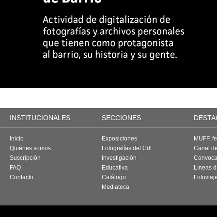
INSTITUCIONALES
SECCIONES
DESTA
Inicio
Exposiciones
MUFF, fes
Quiénes somos
Fotografías del CdF
Canal d
Suscripción
Investigación
Convoca
FAQ
Educativa
Líneas d
Contacto
Catálogo
Fotoviaj
Mediateca