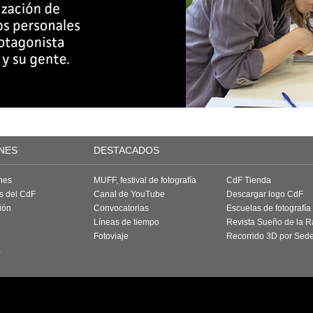
NES
DESTACADOS
nes
MUFF, festival de fotografía
CdF Tienda
as del CdF
Canal de YouTube
Descargar logo CdF
ión
Convocatorias
Escuelas de fotografía
Líneas de tiempo
Revista Sueño de la 
Fotoviaje
Recorrido 3D por Sed
a