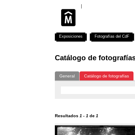
Exposiciones
Fotografías del CdF
Catálogo de fotografía
General
Catálogo de fotografías
Resultados
1
-
1
de
1