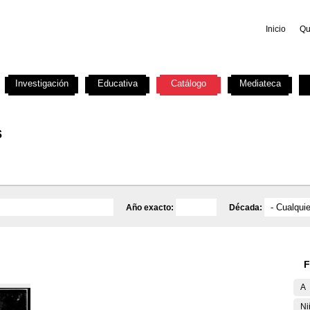
Inicio
Qu
Investigación
Educativa
Catálogo
Mediateca
s
Año exacto:
Década:
F
A
Ni