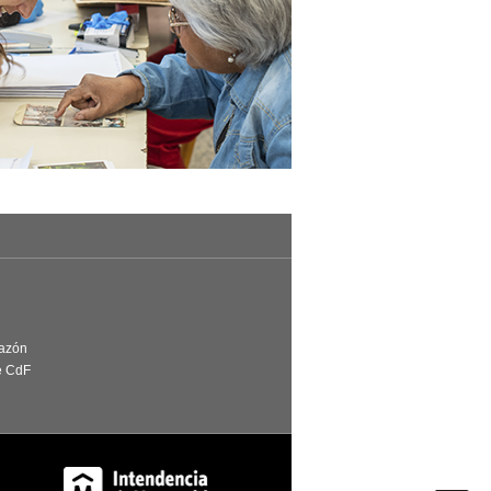
Razón
e CdF