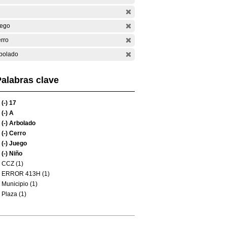
ego
rro
bolado
alabras clave
(-)
17
(-)
A
(-)
Arbolado
(-)
Cerro
(-)
Juego
(-)
Niño
CCZ (1)
ERROR 413H (1)
Municipio (1)
Plaza (1)