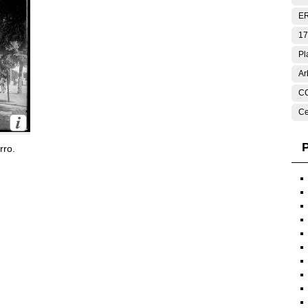
E
17
Pl
Ar
C
Ce
P
rro.