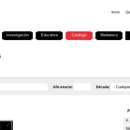
Inicio
Qu
Investigación
Educativa
Catálogo
Mediateca
s
Año exacto:
Década:
F
A
Ni