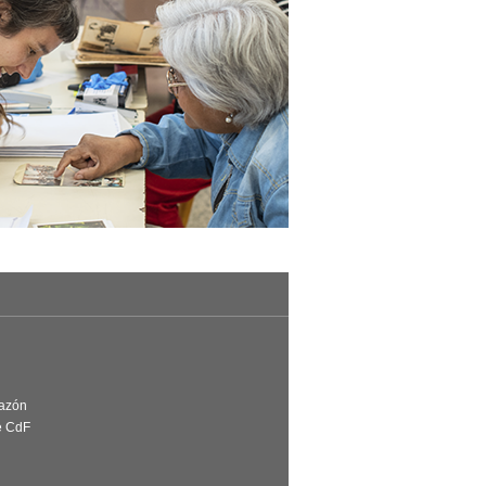
Razón
e CdF