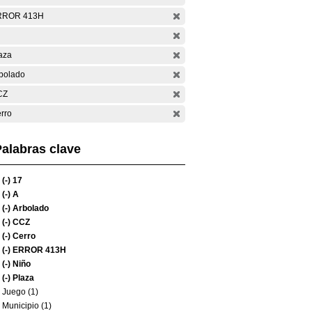
RROR 413H
aza
bolado
CZ
rro
alabras clave
(-)
17
(-)
A
(-)
Arbolado
(-)
CCZ
(-)
Cerro
(-)
ERROR 413H
(-)
Niño
(-)
Plaza
Juego (1)
Municipio (1)