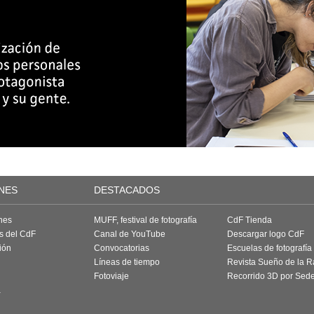
NES
DESTACADOS
nes
MUFF, festival de fotografía
CdF Tienda
as del CdF
Canal de YouTube
Descargar logo CdF
ión
Convocatorias
Escuelas de fotografía
Líneas de tiempo
Revista Sueño de la 
Fotoviaje
Recorrido 3D por Sed
a