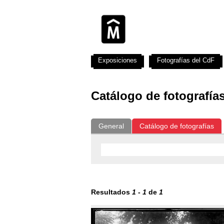
Exposiciones
Fotografías del CdF
Catálogo de fotografía
General
Catálogo de fotografías
Resultados
1
-
1
de
1