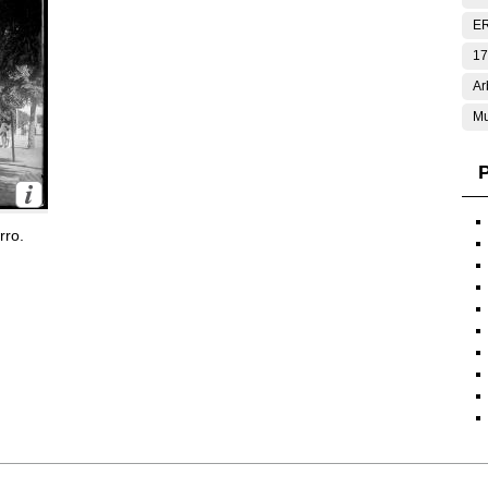
E
17
Ar
Mu
P
rro.