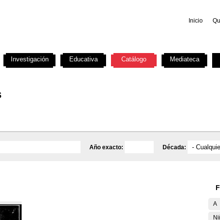
Inicio
Qu
Investigación
Educativa
Catálogo
Mediateca
s
Año exacto:
Década:
F
A
Ni