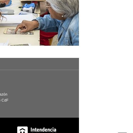
Razón
e CdF