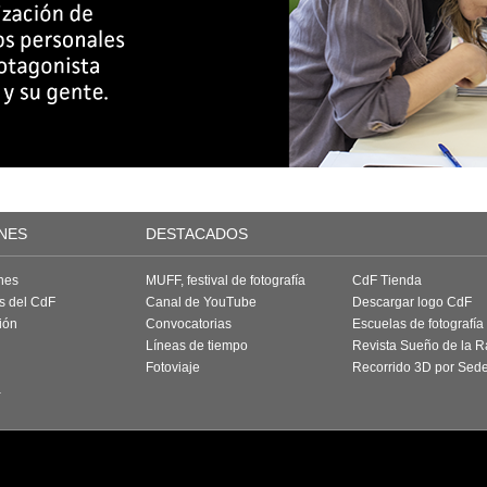
NES
DESTACADOS
nes
MUFF, festival de fotografía
CdF Tienda
as del CdF
Canal de YouTube
Descargar logo CdF
ión
Convocatorias
Escuelas de fotografía
Líneas de tiempo
Revista Sueño de la 
Fotoviaje
Recorrido 3D por Sed
a