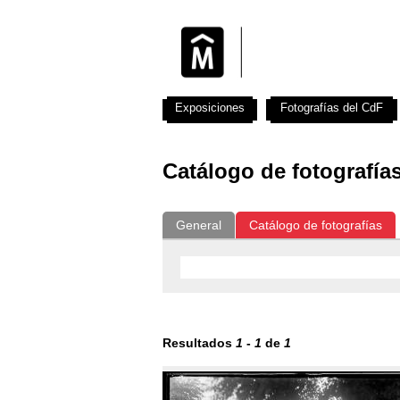
Exposiciones
Fotografías del CdF
Catálogo de fotografía
General
Catálogo de fotografías
Resultados
1
-
1
de
1