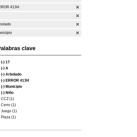
RROR 413H
bolado
nicipio
alabras clave
(-)
17
(-)
A
(-)
Arbolado
(-)
ERROR 413H
(-)
Municipio
(-)
Niño
CCZ (1)
Cerro (1)
Juego (1)
Plaza (1)