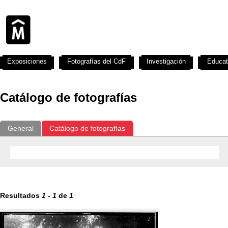
Exposiciones
Fotografías del CdF
Investigación
Educat
Catálogo de fotografías
General
Catálogo de fotografías
Resultados
1
-
1
de
1