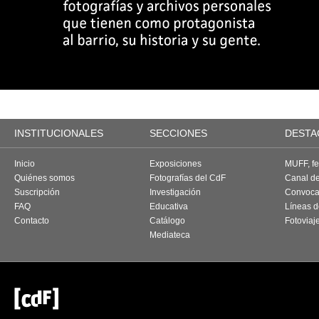
INSTITUCIONALES
SECCIONES
DESTA
Inicio
Exposiciones
MUFF, fes
Quiénes somos
Fotografías del CdF
Canal d
Suscripción
Investigación
Convoca
FAQ
Educativa
Líneas d
Contacto
Catálogo
Fotoviaj
Mediateca