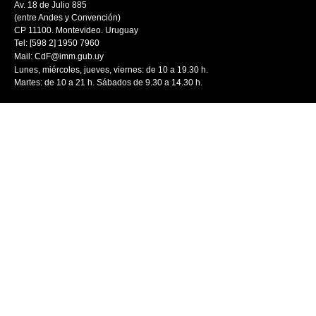
Av. 18 de Julio 885
(entre Andes y Convención)
CP 11100. Montevideo. Uruguay
Tel: [598 2] 1950 7960
Mail:
CdF@imm.gub.uy
Lunes, miércoles, jueves, viernes: de 10 a 19.30 h.
Martes: de 10 a 21 h. Sábados de 9.30 a 14.30 h.