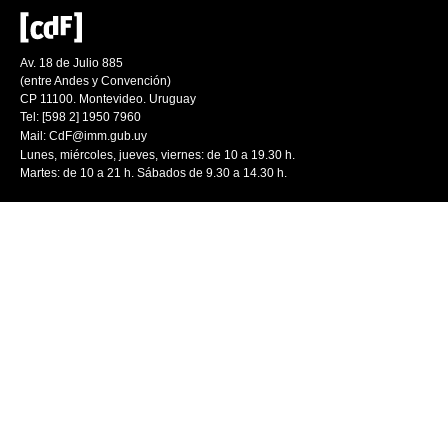
Av. 18 de Julio 885
(entre Andes y Convención)
CP 11100. Montevideo. Uruguay
Tel: [598 2] 1950 7960
Mail:
CdF@imm.gub.uy
Lunes, miércoles, jueves, viernes: de 10 a 19.30 h.
Martes: de 10 a 21 h. Sábados de 9.30 a 14.30 h.