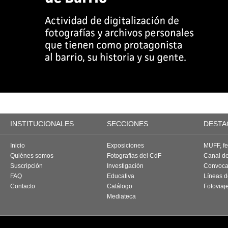
INSTITUCIONALES
SECCIONES
DESTA
Inicio
Exposiciones
MUFF, fes
Quiénes somos
Fotografías del CdF
Canal d
Suscripción
Investigación
Convoca
FAQ
Educativa
Líneas d
Contacto
Catálogo
Fotoviaj
Mediateca