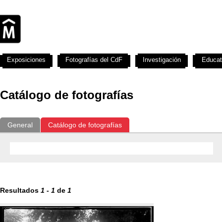
Exposiciones
Fotografías del CdF
Investigación
Educat
Catálogo de fotografías
General
Catálogo de fotografías
Resultados
1
-
1
de
1