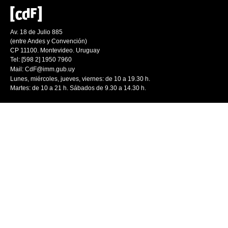
Av. 18 de Julio 885
(entre Andes y Convención)
CP 11100. Montevideo. Uruguay
Tel: [598 2] 1950 7960
Mail:
CdF@imm.gub.uy
Lunes, miércoles, jueves, viernes: de 10 a 19.30 h.
Martes: de 10 a 21 h. Sábados de 9.30 a 14.30 h.