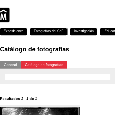
Exposiciones
Fotografías del CdF
Investigación
Educat
Catálogo de fotografías
General
Catálogo de fotografías
Resultados
1
-
1
de
1