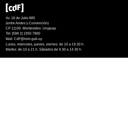
Av. 18 de Julio 885
(entre Andes y Convención)
CP 11100. Montevideo. Uruguay
Tel: [598 2] 1950 7960
Mail:
CdF@imm.gub.uy
Lunes, miércoles, jueves, viernes: de 10 a 19.30 h.
Martes: de 10 a 21 h. Sábados de 9.30 a 14.30 h.