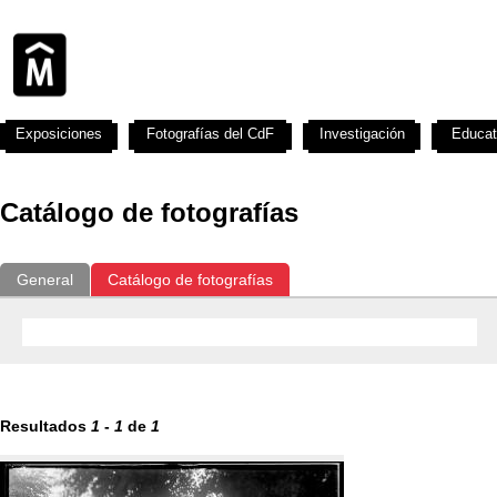
Exposiciones
Fotografías del CdF
Investigación
Educat
Catálogo de fotografías
General
Catálogo de fotografías
Resultados
1
-
1
de
1