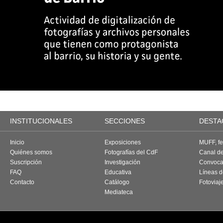
INSTITUCIONALES
SECCIONES
DESTA
Inicio
Exposiciones
MUFF, fes
Quiénes somos
Fotografías del CdF
Canal d
Suscripción
Investigación
Convoca
FAQ
Educativa
Líneas d
Contacto
Catálogo
Fotoviaj
Mediateca