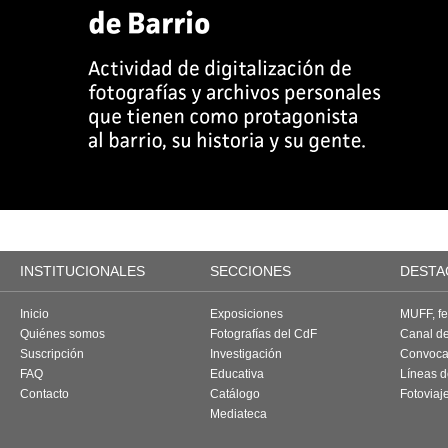
INSTITUCIONALES
SECCIONES
DESTA
Inicio
Exposiciones
MUFF, fes
Quiénes somos
Fotografías del CdF
Canal d
Suscripción
Investigación
Convoca
FAQ
Educativa
Líneas d
Contacto
Catálogo
Fotoviaj
Mediateca