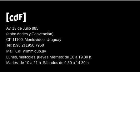
Av. 18 de Julio 885
(entre Andes y Convención)
CP 11100. Montevideo. Uruguay
Tel: [598 2] 1950 7960
Mail:
CdF@imm.gub.uy
Lunes, miércoles, jueves, viernes: de 10 a 19.30 h.
Martes: de 10 a 21 h. Sábados de 9.30 a 14.30 h.