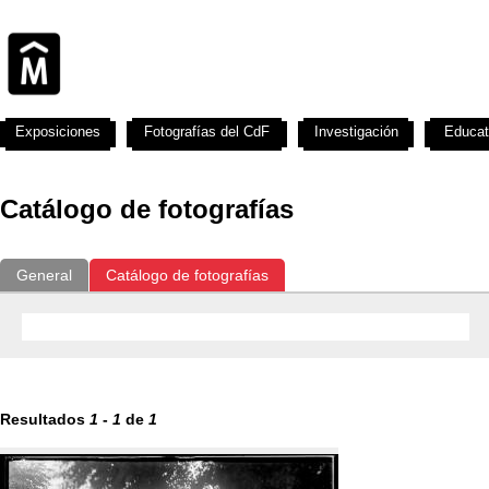
Exposiciones
Fotografías del CdF
Investigación
Educat
Catálogo de fotografías
General
Catálogo de fotografías
Resultados
1
-
1
de
1