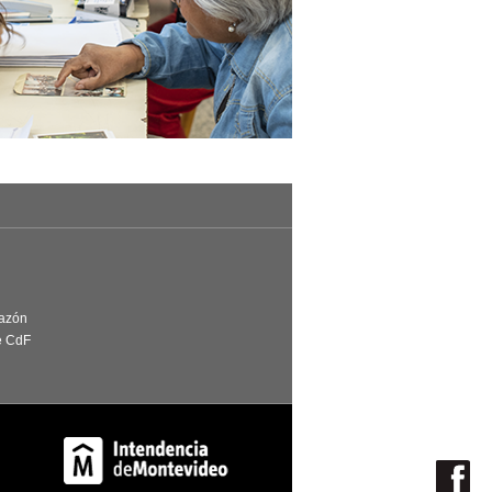
Razón
e CdF