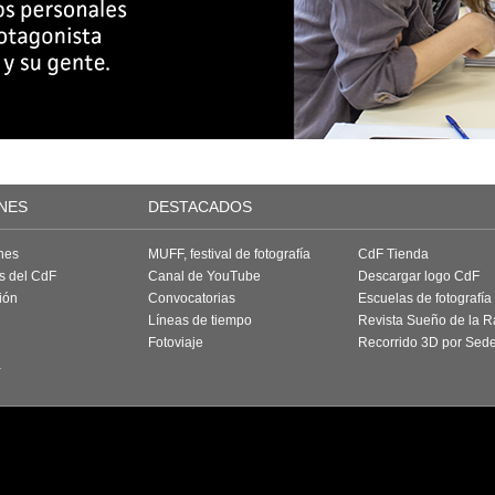
NES
DESTACADOS
nes
MUFF, festival de fotografía
CdF Tienda
as del CdF
Canal de YouTube
Descargar logo CdF
ión
Convocatorias
Escuelas de fotografía
Líneas de tiempo
Revista Sueño de la 
Fotoviaje
Recorrido 3D por Sed
a