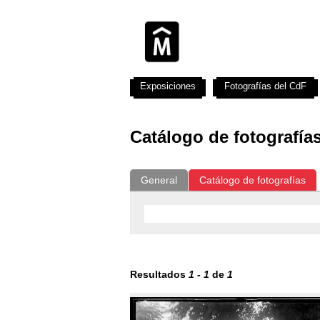
Exposiciones
Fotografías del CdF
Catálogo de fotografía
General
Catálogo de fotografías
Resultados
1
-
1
de
1