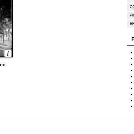
C
Pl
E
P
rro.