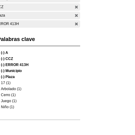
CZ
aza
RROR 413H
alabras clave
(-)
A
(-)
CCZ
(-)
ERROR 413H
(-)
Municipio
(-)
Plaza
17 (1)
Arbolado (1)
Cerro (1)
Juego (1)
Niño (1)