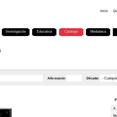
Inicio
Qu
Investigación
Educativa
Catálogo
Mediateca
s
Año exacto:
Década:
F
A
Mu