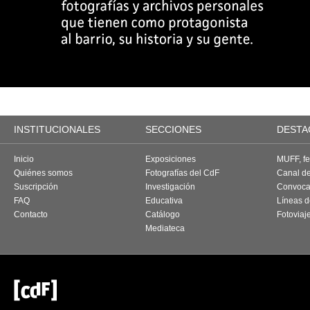
INSTITUCIONALES
SECCIONES
DESTA
Inicio
Exposiciones
MUFF, fes
Quiénes somos
Fotografías del CdF
Canal d
Suscripción
Investigación
Convoca
FAQ
Educativa
Líneas d
Contacto
Catálogo
Fotoviaj
Mediateca