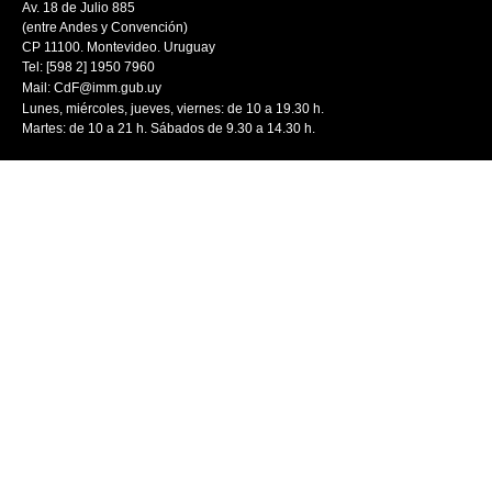
Av. 18 de Julio 885
(entre Andes y Convención)
CP 11100. Montevideo. Uruguay
Tel: [598 2] 1950 7960
Mail:
CdF@imm.gub.uy
Lunes, miércoles, jueves, viernes: de 10 a 19.30 h.
Martes: de 10 a 21 h. Sábados de 9.30 a 14.30 h.