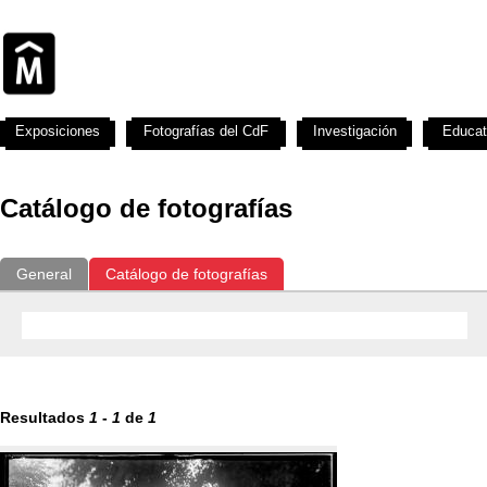
Exposiciones
Fotografías del CdF
Investigación
Educat
Catálogo de fotografías
General
Catálogo de fotografías
Resultados
1
-
1
de
1