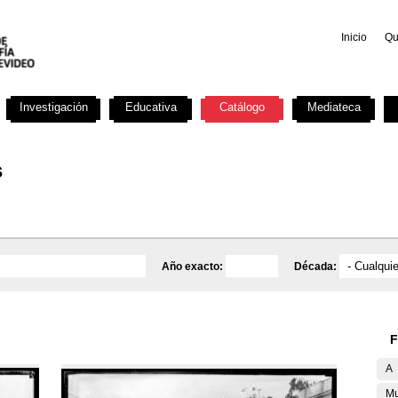
Inicio
Qu
Investigación
Educativa
Catálogo
Mediateca
s
Año exacto:
Década:
F
A
Mu