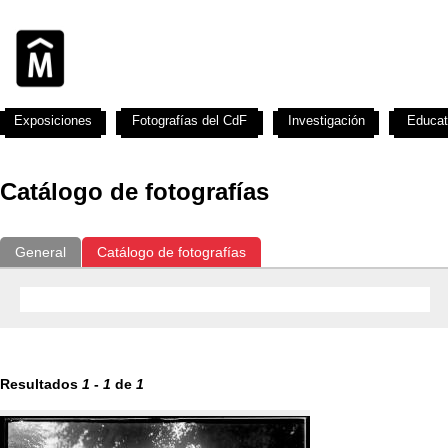
Exposiciones
Fotografías del CdF
Investigación
Educat
Catálogo de fotografías
General
Catálogo de fotografías
Resultados
1
-
1
de
1