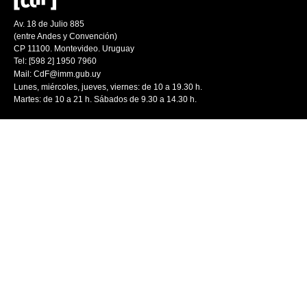
Av. 18 de Julio 885
(entre Andes y Convención)
CP 11100. Montevideo. Uruguay
Tel: [598 2] 1950 7960
Mail:
CdF@imm.gub.uy
Lunes, miércoles, jueves, viernes: de 10 a 19.30 h.
Martes: de 10 a 21 h. Sábados de 9.30 a 14.30 h.