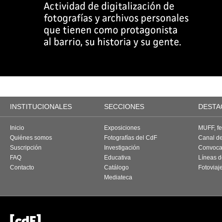
INSTITUCIONALES
SECCIONES
DESTA
Inicio
Exposiciones
MUFF, fes
Quiénes somos
Fotografías del CdF
Canal d
Suscripción
Investigación
Convoca
FAQ
Educativa
Líneas d
Contacto
Catálogo
Fotoviaj
Mediateca